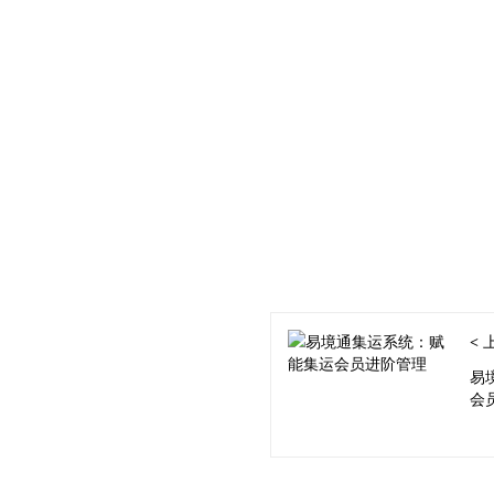
<
易
会